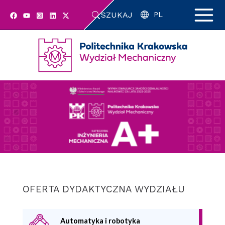
Przejdź
SZUKAJ
do
PL
zawartości
strony
OFERTA DYDAKTYCZNA WYDZIAŁU
Automatyka i robotyka