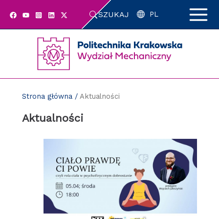
Przejdź
SZUKAJ
do
PL
zawartości
strony
Strona główna
/
Aktualności
Aktualności