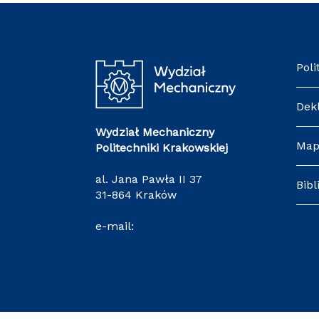
Poli
Dek
Wydział Mechaniczny
Map
Politechniki Krakowskiej
al. Jana Pawła II 37
Bibl
31-864 Kraków
e-mail:
wm@pk.edu.pl