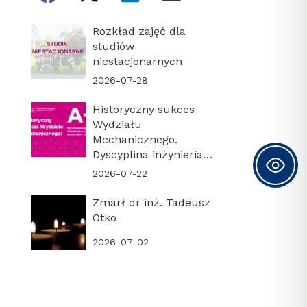
Rozkład zajęć dla
studiów
niestacjonarnych
2026-07-28
Historyczny sukces
Wydziału
Mechanicznego.
Dyscyplina inżynieria
mechaniczna z
2026-07-22
najwyższą kategorią
naukową A+!
Zmarł dr inż. Tadeusz
Otko
2026-07-02