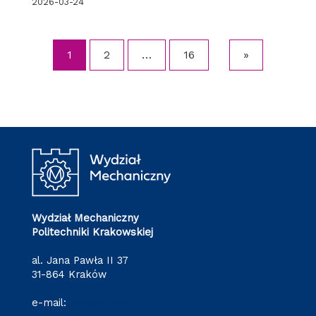
2026-03-24
1
2
…
16
»
Wydział Mechaniczny
Politechniki Krakowskiej
al. Jana Pawła II 37
31-864 Kraków
e-mail:
wm@pk.edu.pl