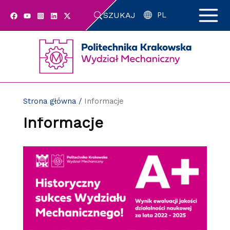
Przejdź
SZUKAJ
do
PL
zawartości
strony
Strona główna
/
Informacje
Informacje