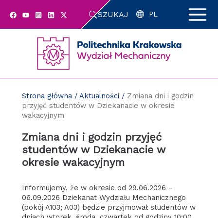
Przejdź
SZUKAJ
do
PL
zawartości
strony
Strona główna
/
Aktualności
/
Zmiana dni i godzin
przyjęć studentów w Dziekanacie w okresie
wakacyjnym
Zmiana dni i godzin przyjęć
studentów w Dziekanacie w
okresie wakacyjnym
Informujemy, że w okresie od 29.06.2026 –
06.09.2026 Dziekanat Wydziału Mechanicznego
(pokój A103; A03) będzie przyjmował studentów w
dniach wtorek, środa, czwartek od godziny 10:00