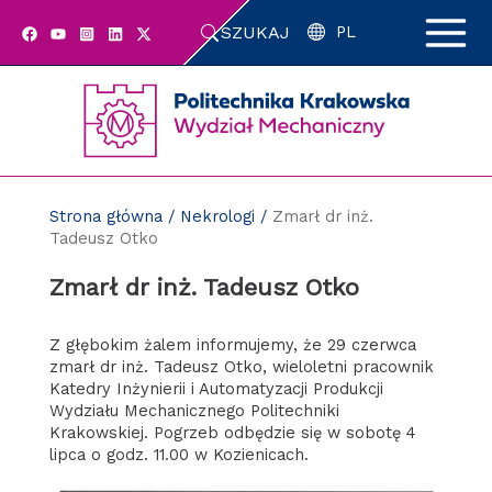
Przejdź
SZUKAJ
do
PL
zawartości
strony
Strona główna
/
Nekrologi
/
Zmarł dr inż.
Tadeusz Otko
Zmarł dr inż. Tadeusz Otko
Z głębokim żalem informujemy, że 29 czerwca
zmarł dr inż. Tadeusz Otko, wieloletni pracownik
Katedry Inżynierii i Automatyzacji Produkcji
Wydziału Mechanicznego Politechniki
Krakowskiej. Pogrzeb odbędzie się w sobotę 4
lipca o godz. 11.00 w Kozienicach.