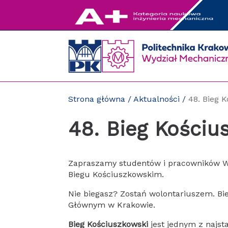
Przejdź
do
zawartości
strony
Strona główna
/
Aktualności
/
48. Bieg 
48. Bieg Kościu
Zapraszamy studentów i pracowników W
Biegu Kościuszkowskim.
Nie biegasz? Zostań wolontariuszem. Bi
Głównym w Krakowie.
Bieg Kościuszkowski
jest jednym z najst