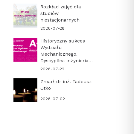
Rozkład zajęć dla
studiów
niestacjonarnych
2026-07-28
Historyczny sukces
Wydziału
Mechanicznego.
Dyscyplina inżynieria
mechaniczna z
2026-07-22
najwyższą kategorią
naukową A+!
Zmarł dr inż. Tadeusz
Otko
2026-07-02