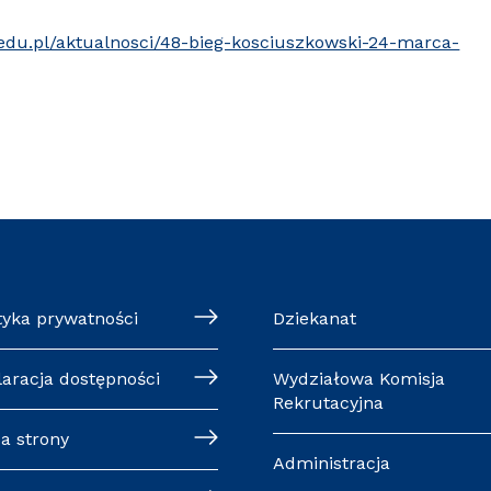
pk.edu.pl/aktualnosci/48-bieg-kosciuszkowski-24-marca-
tyka prywatności
Dziekanat
laracja dostępności
Wydziałowa Komisja
Rekrutacyjna
a strony
Administracja