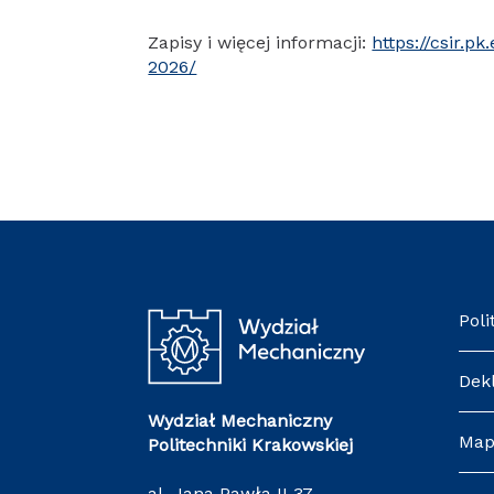
Zapisy i więcej informacji:
https://csir.
2026/
Poli
Dek
Wydział Mechaniczny
Map
Politechniki Krakowskiej
al. Jana Pawła II 37