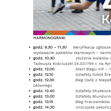
HARMONOGRAM:
godz. 9.30 – 11.30
Weryfikacja zgłoszen
wydawanie pakietów startowych – nami
godz. 10.30
złożenie kwiatów 
Tadeusza Kościuszki 24.03.1794 r. na 
godz. 12.00
Start Biegu VIP – 1 okr
godz. 12.10
Sztafety Szkół Średnich 
godz. 12.30
Bieg Osób z Niepe
Głównego
godz. 12.40
Sztafety Studenck
godz. 13.00
Sztafety Mundurowe K i 
godz. 13.15
Bieg Pracowników
godz. 14.30
Uroczyste zakońc