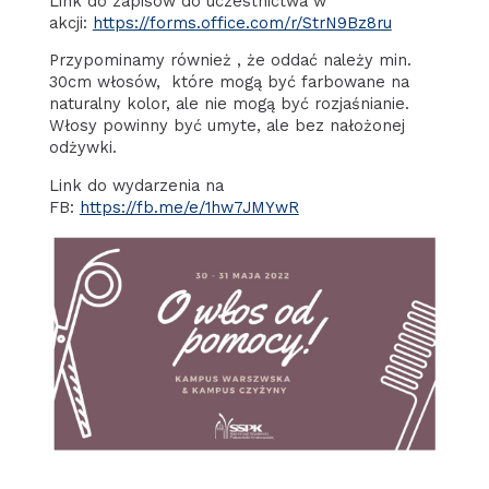
Link do zapisów do uczestnictwa w
akcji:
https://forms.office.com/r/StrN9Bz8ru
Przypominamy również , że oddać należy min.
30cm włosów, które mogą być farbowane na
naturalny kolor, ale nie mogą być rozjaśnianie.
Włosy powinny być umyte, ale bez nałożonej
odżywki.
Link do wydarzenia na
FB:
https://fb.me/e/1hw7JMYwR