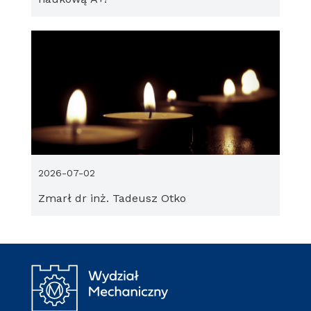
2026-07-02
Zmarł dr inż. Tadeusz Otko