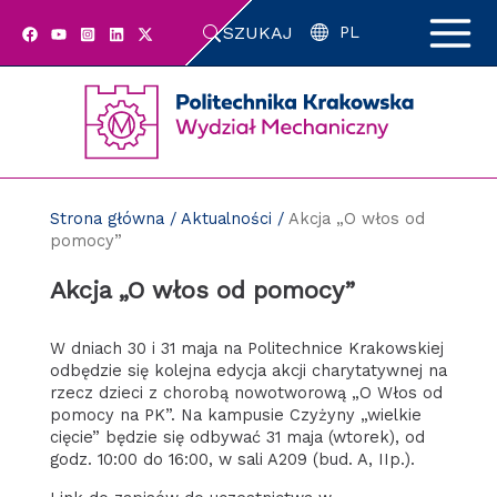
Przejdź
SZUKAJ
do
PL
zawartości
strony
Strona główna
/
Aktualności
/
Akcja „O włos od
pomocy”
Akcja „O włos od pomocy”
W dniach 30 i 31 maja na Politechnice Krakowskiej
odbędzie się kolejna edycja akcji charytatywnej na
rzecz dzieci z chorobą nowotworową „O Włos od
pomocy na PK”. Na kampusie Czyżyny „wielkie
cięcie” będzie się odbywać 31 maja (wtorek), od
godz. 10:00 do 16:00, w sali A209 (bud. A, IIp.).