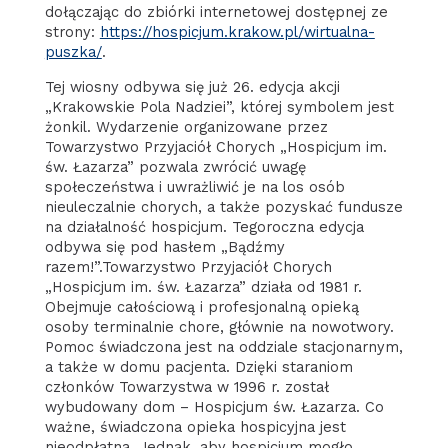
dołączając do zbiórki internetowej dostępnej ze
strony:
https://hospicjum.krakow.pl/wirtualna-
puszka/
.
Tej wiosny odbywa się już 26. edycja akcji
„Krakowskie Pola Nadziei”, której symbolem jest
żonkil. Wydarzenie organizowane przez
Towarzystwo Przyjaciół Chorych „Hospicjum im.
św. Łazarza” pozwala zwrócić uwagę
społeczeństwa i uwrażliwić je na los osób
nieuleczalnie chorych, a także pozyskać fundusze
na działalność hospicjum. Tegoroczna edycja
odbywa się pod hasłem „Bądźmy
razem!”.Towarzystwo Przyjaciół Chorych
„Hospicjum im. św. Łazarza” działa od 1981 r.
Obejmuje całościową i profesjonalną opieką
osoby terminalnie chore, głównie na nowotwory.
Pomoc świadczona jest na oddziale stacjonarnym,
a także w domu pacjenta. Dzięki staraniom
członków Towarzystwa w 1996 r. został
wybudowany dom – Hospicjum św. Łazarza. Co
ważne, świadczona opieka hospicyjna jest
nieodpłatna. Jednak, aby hospicjum mogło