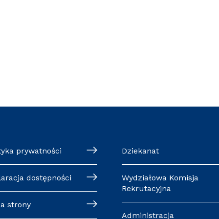
tyka prywatności
Dziekanat
laracja dostępności
Wydziałowa Komisja
Rekrutacyjna
a strony
Administracja