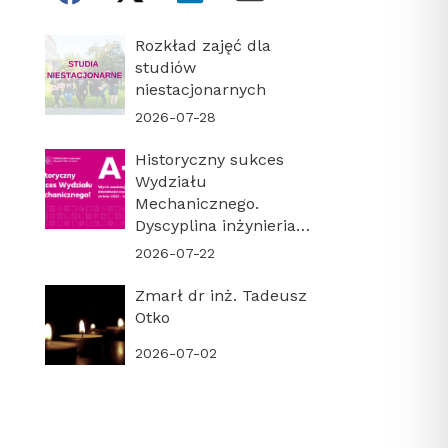
Rozkład zajęć dla
studiów
niestacjonarnych
2026-07-28
Historyczny sukces
Wydziału
Mechanicznego.
Dyscyplina inżynieria
mechaniczna z
2026-07-22
najwyższą kategorią
naukową A+!
Zmarł dr inż. Tadeusz
Otko
2026-07-02