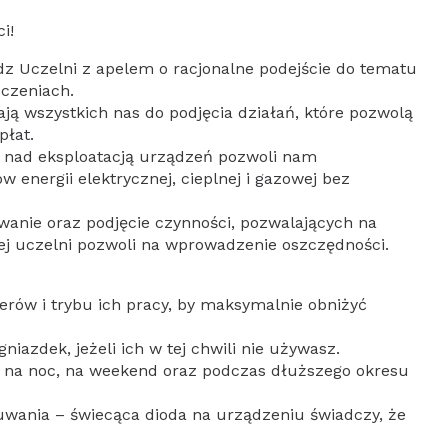
i!
z Uczelni z apelem o racjonalne podejście do tematu
czeniach.
ją wszystkich nas do podjęcia działań, które pozwolą
płat.
ór nad eksploatacją urządzeń pozwoli nam
 energii elektrycznej, cieplnej i gazowej bez
owanie oraz podjęcie czynności, pozwalających na
ałej uczelni pozwoli na wprowadzenie oszczędności.
rów i trybu ich pracy, by maksymalnie obniżyć
niazdek, jeżeli ich w tej chwili nie używasz.
e na noc, na weekend oraz podczas dłuższego okresu
zuwania – świecąca dioda na urządzeniu świadczy, że