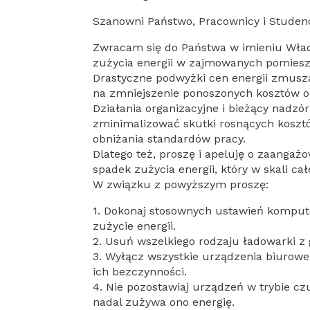
Szanowni Państwo, Pracownicy i Studenc
Zwracam się do Państwa w imieniu Wład
zużycia energii w zajmowanych pomiesz
Drastyczne podwyżki cen energii zmusza
na zmniejszenie ponoszonych kosztów o
Działania organizacyjne i bieżący nadz
zminimalizować skutki rosnących kosztów
obniżania standardów pracy.
Dlatego też, proszę i apeluję o zaangaż
spadek zużycia energii, który w skali c
W związku z powyższym proszę:
1. Dokonaj stosownych ustawień kompute
zużycie energii.
2. Usuń wszelkiego rodzaju ładowarki z g
3. Wyłącz wszystkie urządzenia biurow
ich bezczynności.
4. Nie pozostawiaj urządzeń w trybie c
nadal zużywa ono energię.