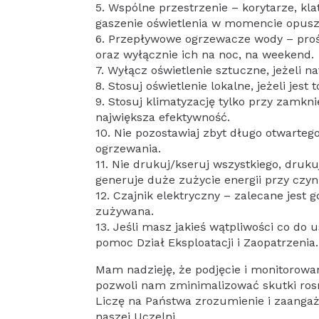
5. Wspólne przestrzenie – korytarze, kla
gaszenie oświetlenia w momencie opus
6. Przepływowe ogrzewacze wody – proś
oraz wyłącznie ich na noc, na weekend.
7. Wyłącz oświetlenie sztuczne, jeżeli na
8. Stosuj oświetlenie lokalne, jeżeli jes
9. Stosuj klimatyzację tylko przy zamkn
największa efektywność.
10. Nie pozostawiaj zbyt długo otwarteg
ogrzewania.
11. Nie drukuj/kseruj wszystkiego, druku
generuje duże zużycie energii przy czyn
12. Czajnik elektryczny – zalecane jest g
zużywana.
13. Jeśli masz jakieś wątpliwości co d
pomoc Dział Eksploatacji i Zaopatrzenia.
Mam nadzieję, że podjęcie i monitorowa
pozwoli nam zminimalizować skutki ros
Liczę na Państwa zrozumienie i zaanga
naszej Uczelni.