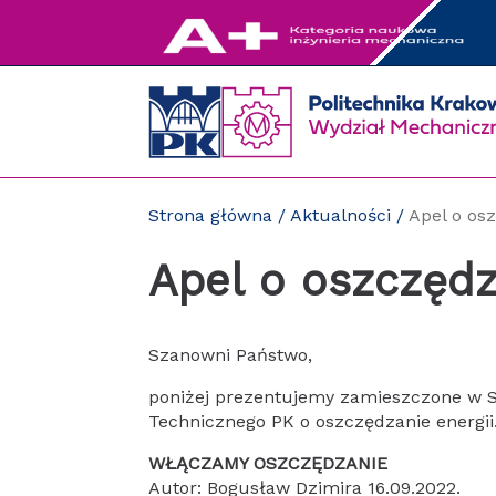
Przejdź
do
zawartości
strony
Strona główna
/
Aktualności
/
Apel o os
Apel o oszczędz
Szanowni Państwo,
poniżej prezentujemy zamieszczone w S
Technicznego PK o oszczędzanie energii
WŁĄCZAMY OSZCZĘDZANIE
Autor: Bogusław Dzimira 16.09.2022.