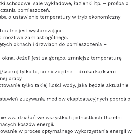
tki schodowe, sale wykładowe, łazienki itp. – prośba o
zczania pomieszczeń.
ba o ustawienie temperatury w tryb ekonomiczny
turalne jest wystarczające.
t to możliwe zamiast ogólnego.
iętych oknach i drzwiach do pomieszczenia –
o okna. Jeżeli jest za gorąco, zmniejsz temperaturę
j/kseruj tylko to, co niezbędne – drukarka/ksero
nej pracy.
otowanie tylko takiej ilości wody, jaka będzie aktualnie
o ustawień zużywania mediów eksploatacyjnych poproś o
nie ww. działań we wszystkich jednostkach Uczelni
nących koszów energii.
żowanie w proces optymalnego wykorzystania energii w