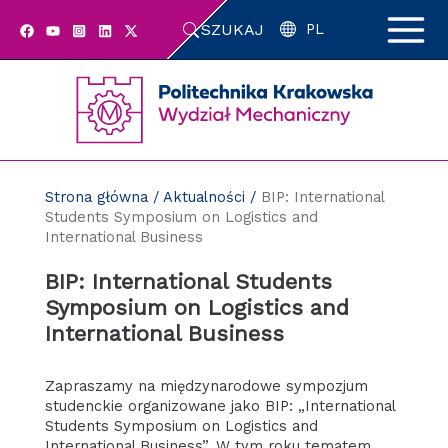
Przejdź
SZUKAJ
do
PL
zawartości
strony
Strona główna
/
Aktualności
/
BIP: International
Students Symposium on Logistics and
International Business
BIP: International Students
Symposium on Logistics and
International Business
Zapraszamy na międzynarodowe sympozjum
studenckie organizowane jako BIP: „International
Students Symposium on Logistics and
International Business”. W tym roku tematem