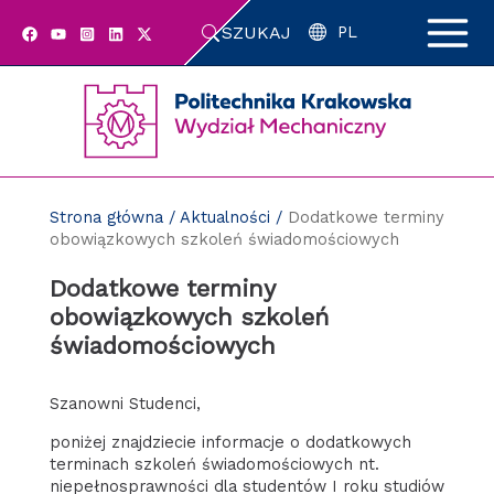
Przejdź
SZUKAJ
do
PL
zawartości
strony
Strona główna
/
Aktualności
/
Dodatkowe terminy
obowiązkowych szkoleń świadomościowych
Dodatkowe terminy
obowiązkowych szkoleń
świadomościowych
Szanowni Studenci,
poniżej znajdziecie informacje o dodatkowych
terminach szkoleń świadomościowych nt.
niepełnosprawności dla studentów I roku studiów