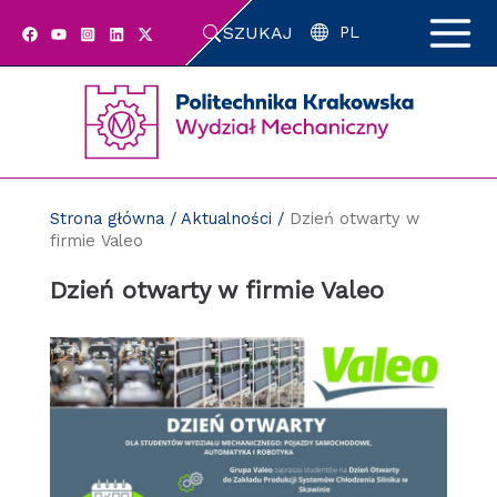
Przejdź
SZUKAJ
do
PL
zawartości
strony
Strona główna
/
Aktualności
/
Dzień otwarty w
firmie Valeo
Dzień otwarty w firmie Valeo