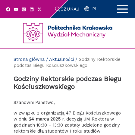
Przejdź
SZUKAJ
do
PL
zawartości
strony
Strona główna
/
Aktualności
/
Godziny Rektorskie
podczas Biegu Kościuszkowskiego
Godziny Rektorskie podczas Biegu
Kościuszkowskiego
Szanowni Państwo,
w związku z organizacją 47 Biegu Kościuszkowego
w dniu
24 marca 2025
r. decyzją JM Rektora w
godzinach 10:30 – 13:30 zostały udzielone godziny
rektorskie dla studentów I roku studiów