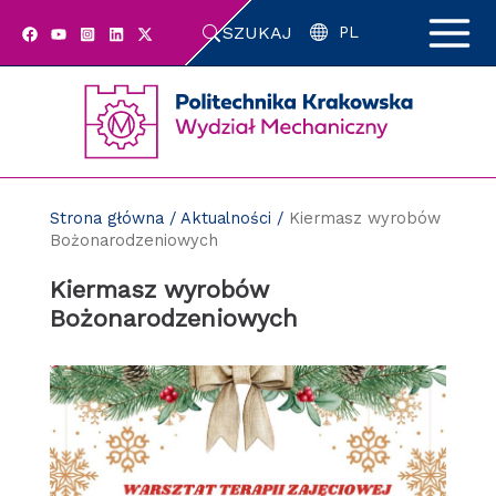
Przejdź
SZUKAJ
do
PL
zawartości
strony
Strona główna
/
Aktualności
/
Kiermasz wyrobów
Bożonarodzeniowych
Kiermasz wyrobów
Bożonarodzeniowych