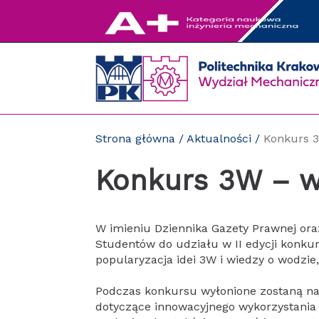
Przejdź
do
zawartości
strony
Strona główna
/
Aktualności
/
Konkurs 3
Konkurs 3W – w
W imieniu Dziennika Gazety Prawnej o
Studentów do udziału w II edycji konkur
popularyzacja idei 3W i wiedzy o wodzie
Podczas konkursu wyłonione zostaną najl
dotyczące innowacyjnego wykorzystania 