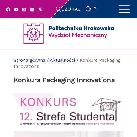
Przejdź
SZUKAJ
do
PL
zawartości
strony
Strona główna
/
Aktualności
/
Konkurs Packaging
Innovations
Konkurs Packaging Innovations