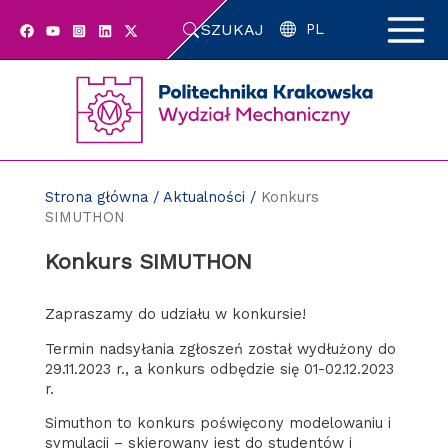
Przejdź
SZUKAJ
do
PL
zawartości
strony
Strona główna
/
Aktualności
/
Konkurs
SIMUTHON
Konkurs SIMUTHON
Zapraszamy do udziału w konkursie!
Termin nadsyłania zgłoszeń został wydłużony do
29.11.2023 r., a konkurs odbędzie się 01-02.12.2023
r.
Simuthon to konkurs poświęcony modelowaniu i
symulacji – skierowany jest do studentów i