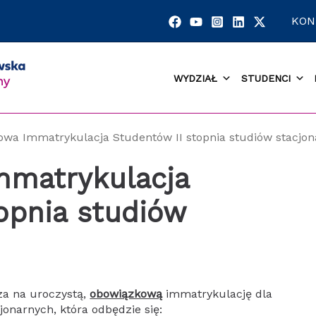
KON
WYDZIAŁ
STUDENCI
wa Immatrykulacja Studentów II stopnia studiów stacjo
matrykulacja
opnia studiów
za na uroczystą,
obowiązkową
immatrykulację dla
jonarnych, która odbędzie się: