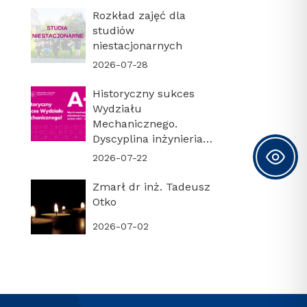
Rozkład zajęć dla
studiów
niestacjonarnych
2026-07-28
Historyczny sukces
Wydziału
Mechanicznego.
Dyscyplina inżynieria
mechaniczna z
2026-07-22
najwyższą kategorią
naukową A+!
Zmarł dr inż. Tadeusz
Otko
2026-07-02