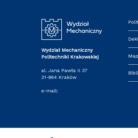
Poli
Dek
Wydział Mechaniczny
Map
Politechniki Krakowskiej
al. Jana Pawła II 37
Bibl
31-864 Kraków
e-mail:
wm@pk.edu.pl