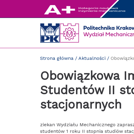
Przejdź
do
zawartości
strony
Strona główna
/
Aktualności
/
Obowiązko
Obowiązkowa Im
Studentów II st
stacjonarnych
ziekan Wydziału Mechanicznego zapras
studentów 1 roku II stopnia studiów stac