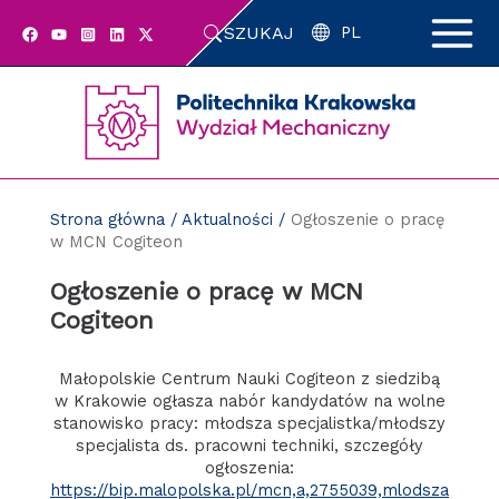
Przejdź
SZUKAJ
do
PL
zawartości
strony
Strona główna
/
Aktualności
/
Ogłoszenie o pracę
w MCN Cogiteon
Ogłoszenie o pracę w MCN
Cogiteon
Małopolskie Centrum Nauki Cogiteon z siedzibą
w Krakowie ogłasza nabór kandydatów na wolne
stanowisko pracy: młodsza specjalistka/młodszy
specjalista ds. pracowni techniki, szczegóły
ogłoszenia:
https://bip.malopolska.pl/mcn,a,2755039,mlodsza