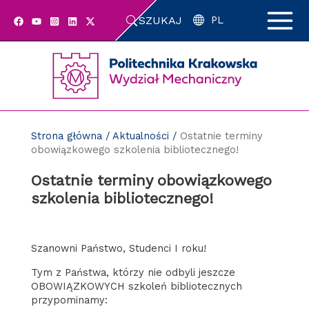
Przejdź
SZUKAJ
do
PL
zawartości
strony
Strona główna
/
Aktualności
/
Ostatnie terminy
obowiązkowego szkolenia bibliotecznego!
Ostatnie terminy obowiązkowego
szkolenia bibliotecznego!
Szanowni Państwo, Studenci I roku!
Tym z Państwa, którzy nie odbyli jeszcze
OBOWIĄZKOWYCH szkoleń bibliotecznych
przypominamy: