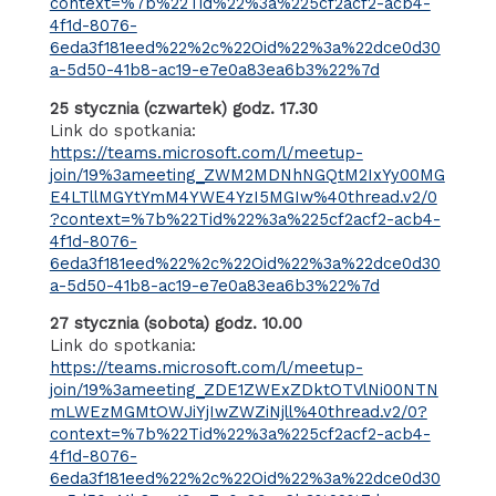
context=%7b%22Tid%22%3a%225cf2acf2-acb4-
4f1d-8076-
6eda3f181eed%22%2c%22Oid%22%3a%22dce0d30
a-5d50-41b8-ac19-e7e0a83ea6b3%22%7d
25 stycznia (czwartek) godz. 17.30
Link do spotkania:
https://teams.microsoft.com/l/meetup-
join/19%3ameeting_ZWM2MDNhNGQtM2IxYy00MG
E4LTllMGYtYmM4YWE4YzI5MGIw%40thread.v2/0
?context=%7b%22Tid%22%3a%225cf2acf2-acb4-
4f1d-8076-
6eda3f181eed%22%2c%22Oid%22%3a%22dce0d30
a-5d50-41b8-ac19-e7e0a83ea6b3%22%7d
27 stycznia (sobota) godz. 10.00
Link do spotkania:
https://teams.microsoft.com/l/meetup-
join/19%3ameeting_ZDE1ZWExZDktOTVlNi00NTN
mLWEzMGMtOWJiYjIwZWZiNjll%40thread.v2/0?
context=%7b%22Tid%22%3a%225cf2acf2-acb4-
4f1d-8076-
6eda3f181eed%22%2c%22Oid%22%3a%22dce0d30