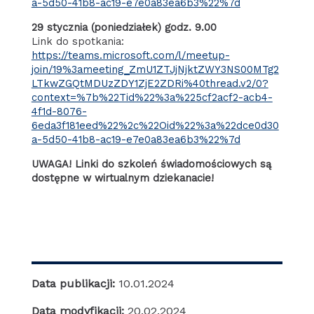
a-5d50-41b8-ac19-e7e0a83ea6b3%22%7d
29 stycznia (poniedziałek) godz. 9.00
Link do spotkania:
https://teams.microsoft.com/l/meetup-
join/19%3ameeting_ZmU1ZTJjNjktZWY3NS00MTg2
LTkwZGQtMDUzZDY1ZjE2ZDRi%40thread.v2/0?
context=%7b%22Tid%22%3a%225cf2acf2-acb4-
4f1d-8076-
6eda3f181eed%22%2c%22Oid%22%3a%22dce0d30
a-5d50-41b8-ac19-e7e0a83ea6b3%22%7d
UWAGA! Linki do szkoleń świadomościowych są
dostępne w wirtualnym dziekanacie!
Data publikacji:
10.01.2024
Data modyfikacji:
20.02.2024