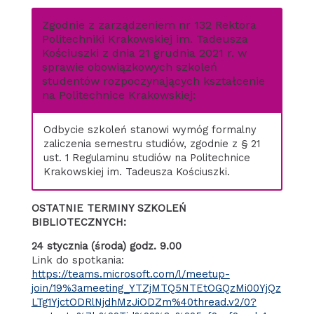
Zgodnie z zarządzeniem nr 132 Rektora
Politechniki Krakowskiej im. Tadeusza
Kościuszki z dnia 21 grudnia 2021 r. w
sprawie obowiązkowych szkoleń
studentów rozpoczynających kształcenie
na Politechnice Krakowskiej:
Odbycie szkoleń stanowi wymóg formalny
zaliczenia semestru studiów, zgodnie z § 21
ust. 1 Regulaminu studiów na Politechnice
Krakowskiej im. Tadeusza Kościuszki.
OSTATNIE TERMINY SZKOLEŃ
BIBLIOTECZNYCH:
24 stycznia (środa) godz. 9.00
Link do spotkania:
https://teams.microsoft.com/l/meetup-
join/19%3ameeting_YTZjMTQ5NTEtOGQzMi00YjQz
LTg1YjctODRlNjdhMzJiODZm%40thread.v2/0?