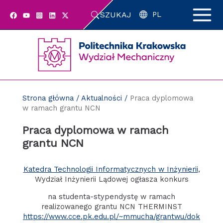
Przejdź
SZUKAJ
do
PL
zawartości
strony
Strona główna
/
Aktualności
/
Praca dyplomowa
w ramach grantu NCN
Praca dyplomowa w ramach
grantu NCN
Katedra Technologii Informatycznych w Inżynierii
,
Wydział Inżynierii Lądowej ogłasza konkurs
na studenta-stypendystę w ramach
realizowanego grantu NCN THERMINST
https://www.cce.pk.edu.pl/~mmucha/grantwu/dok