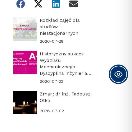
Rozkład zajęć dla
studiów
niestacjonarnych
2026-07-28
Historyczny sukces
Wydziału
Mechanicznego.
Dyscyplina inżynieria
mechaniczna z
2026-07-22
najwyższą kategorią
naukową A+!
Zmarł dr inż. Tadeusz
Otko
2026-07-02