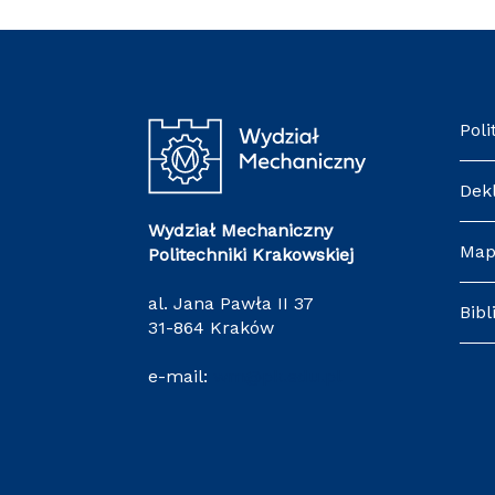
Poli
Dek
Wydział Mechaniczny
Map
Politechniki Krakowskiej
al. Jana Pawła II 37
Bibl
31-864 Kraków
e-mail:
wm@pk.edu.pl