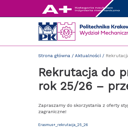
Przejdź
do
zawartości
strony
Strona główna
/
Aktualności
/
Rekrutacj
Rekrutacja do 
rok 25/26 – prz
Zapraszamy do skorzystania z oferty st
zagraniczne!
Erasmus+_rekrutacja_25_26