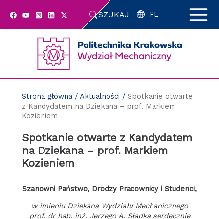
Przejdź
SZUKAJ
do
PL
zawartości
strony
Strona główna
/
Aktualności
/
Spotkanie otwarte
z Kandydatem na Dziekana – prof. Markiem
Kozieniem
Spotkanie otwarte z Kandydatem
na Dziekana – prof. Markiem
Kozieniem
Szanowni Państwo, Drodzy Pracownicy i Studenci,
w imieniu Dziekana Wydziału Mechanicznego
prof. dr hab. inż. Jerzego A. Sładka serdecznie