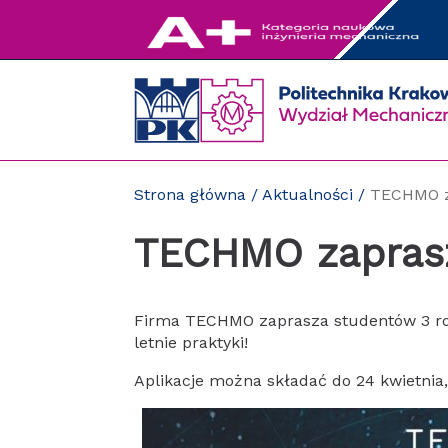
Przejdź
do
zawartości
strony
Strona główna
/
Aktualności
/
TECHMO za
TECHMO zaprasza
Firma TECHMO zaprasza studentów 3 rok
letnie praktyki!
Aplikacje można składać do 24 kwietnia,