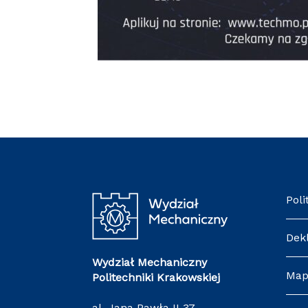
Poli
Dek
Wydział Mechaniczny
Map
Politechniki Krakowskiej
al. Jana Pawła II 37