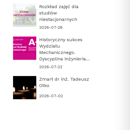
Rozkład zajęć dla
studiów
niestacjonarnych
2026-07-28
Historyczny sukces
Wydziału
Mechanicznego.
Dyscyplina inżynieria
mechaniczna z
2026-07-22
najwyższą kategorią
naukową A+!
Zmarł dr inż. Tadeusz
Otko
2026-07-02