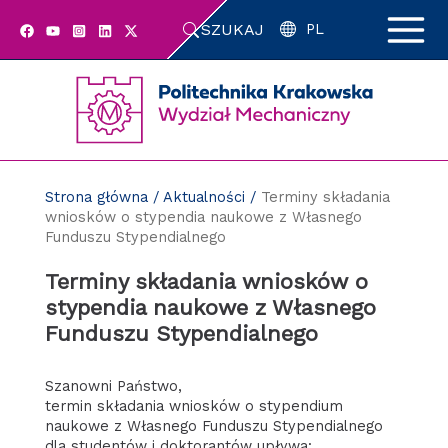
Przejdź
SZUKAJ
do
PL
zawartości
strony
Strona główna
/
Aktualności
/
Terminy składania
wniosków o stypendia naukowe z Własnego
Funduszu Stypendialnego
Terminy składania wniosków o
stypendia naukowe z Własnego
Funduszu Stypendialnego
Szanowni Państwo,
termin składania wniosków o stypendium
naukowe z Własnego Funduszu Stypendialnego
dla studentów i doktorantów upływa: