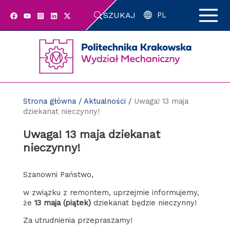
Przejdź
SZUKAJ
do
PL
zawartości
strony
Strona główna
/
Aktualności
/
Uwaga! 13 maja
dziekanat nieczynny!
Uwaga! 13 maja dziekanat
nieczynny!
Szanowni Państwo,
w związku z remontem, uprzejmie informujemy,
że
13 maja (piątek)
dziekanat będzie nieczynny!
Za utrudnienia przepraszamy!