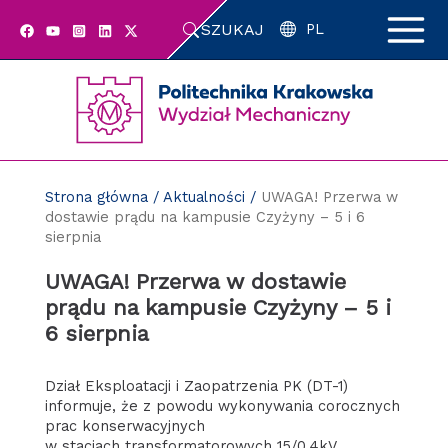
Przejdź
SZUKAJ
do
PL
zawartości
strony
Strona główna
/
Aktualności
/
UWAGA! Przerwa w
dostawie prądu na kampusie Czyżyny – 5 i 6
sierpnia
UWAGA! Przerwa w dostawie
prądu na kampusie Czyżyny – 5 i
6 sierpnia
Dział Eksploatacji i Zaopatrzenia PK (DT-1)
informuje, że z powodu wykonywania corocznych
prac konserwacyjnych
w stacjach transformatorowych 15/0,4kV,