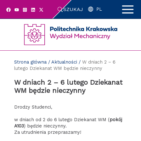
Przejdź
SZUKAJ
do
PL
zawartości
strony
Strona główna
/
Aktualności
/
W dniach 2 – 6
lutego Dziekanat WM będzie nieczynny
W dniach 2 – 6 lutego Dziekanat
WM będzie nieczynny
Drodzy Studenci,
w dniach od 2 do 6 lutego Dziekanat WM (
pokój
A103
) będzie nieczynny.
Za utrudnienia przepraszamy!