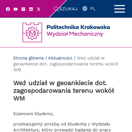
Przejdź
SZUKAJ
do
PL
zawartości
strony
Strona główna
/
Aktualności
/
Weź udział w
geoankiecie dot. zagospodarowania terenu wokół
WM
Weź udział w geoankiecie dot.
zagospodarowania terenu wokół
WM
Szanowni Studenci,
przekazujemy prośbę od Studenta z Wydziału
Architektury, który prowadzi badania do pracy