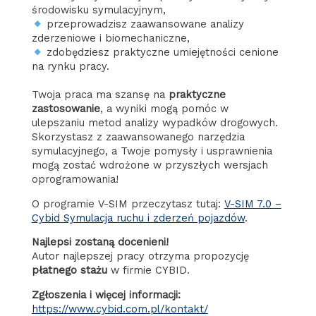
środowisku symulacyjnym,
przeprowadzisz zaawansowane analizy
zderzeniowe i biomechaniczne,
zdobędziesz praktyczne umiejętności cenione
na rynku pracy.
Twoja praca ma szansę na
praktyczne
zastosowanie
, a wyniki mogą pomóc w
ulepszaniu metod analizy wypadków drogowych.
Skorzystasz z zaawansowanego narzędzia
symulacyjnego, a Twoje pomysły i usprawnienia
mogą zostać wdrożone w przyszłych wersjach
oprogramowania!
O programie V-SIM przeczytasz tutaj:
V-SIM 7.0 –
Cybid Symulacja ruchu i zderzeń pojazdów
.
Najlepsi zostaną docenieni!
Autor najlepszej pracy otrzyma propozycję
płatnego stażu
w firmie CYBID.
Zgłoszenia i więcej informacji:
https://www.cybid.com.pl/kontakt/