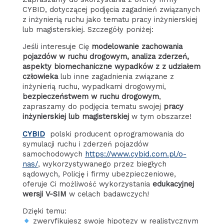
CYBID, dotyczącej podjęcia zagadnień związanych
z inżynierią ruchu jako tematu pracy inżynierskiej
lub magisterskiej. Szczegóły poniżej:
Jeśli interesuje Cię
modelowanie zachowania
pojazdów w ruchu drogowym, analiza zderzeń,
aspekty biomechaniczne wypadków z z udziałem
człowieka
lub inne zagadnienia związane z
inżynierią ruchu, wypadkami drogowymi,
bezpieczeństwem w ruchu drogowym
,
zapraszamy do podjęcia tematu swojej
pracy
inżynierskiej lub magisterskiej
w tym obszarze!
CYBID
polski producent oprogramowania do
symulacji ruchu i zderzeń pojazdów
samochodowych
https://www.cybid.com.pl/o-
nas/
, wykorzystywanego przez biegłych
sądowych, Policję i firmy ubezpieczeniowe,
oferuje Ci możliwość wykorzystania
edukacyjnej
wersji V-SIM
w celach badawczych!
Dzięki temu:
zweryfikujesz swoje hipotezy w realistycznym