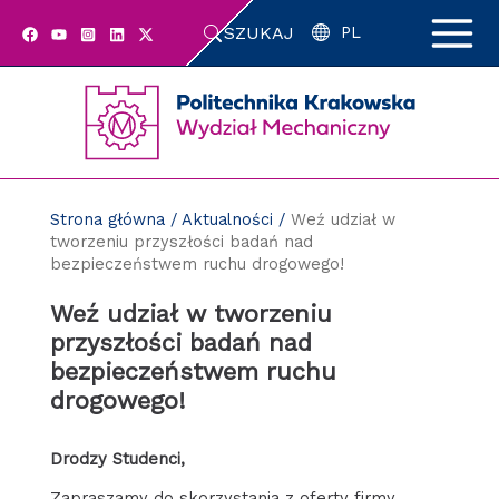
Przejdź
SZUKAJ
do
PL
zawartości
strony
Strona główna
/
Aktualności
/
Weź udział w
tworzeniu przyszłości badań nad
bezpieczeństwem ruchu drogowego!
Weź udział w tworzeniu
przyszłości badań nad
bezpieczeństwem ruchu
drogowego!
Drodzy Studenci,
Zapraszamy do skorzystania z oferty firmy