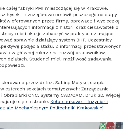
 całej fabryki PMI mieszczącej się w Krakowie.
asz Łysek – szczegółowo omówił poszczególne etapy
któw oferowanych przez firmę, oprowadził wycieczkę
nteresujących informacji z historii oraz ciekawostek o
nicy mieli okazję zobaczyć w praktyce działające
wać sprawnie działający system BHP. Uczestnicy
spektywę podjęcia stażu. Z informacji przedstawionych
tawia w głównej mierze na rozwój pracowników,
ych działach. Studenci mieli możliwość zadawania
 odpowiedzi.
t kierowane przez dr inż. Sabinę Motykę, skupia
w czterech sekcjach tematycznych: Zarządzanie
 i Obrabiarki CNC, Systemy CAD/CAM, Druk 3D. Więcej
ajduje się na stronie:
Koło naukowe – Inżynierii
dziale Mechanicznym Politechniki Krakowskiej