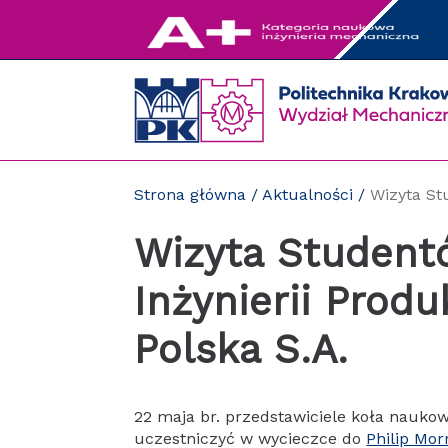
Przejdź
do
zawartości
strony
Strona główna
/
Aktualności
/
Wizyta St
Wizyta Student
Inżynierii Produ
Polska S.A.
22 maja br. przedstawiciele koła naukow
uczestniczyć w wycieczce do
Philip Mor