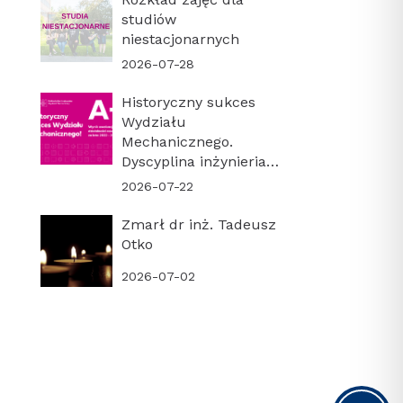
studiów
niestacjonarnych
2026-07-28
Historyczny sukces
Wydziału
Mechanicznego.
Dyscyplina inżynieria
mechaniczna z
2026-07-22
najwyższą kategorią
naukową A+!
Zmarł dr inż. Tadeusz
Otko
2026-07-02