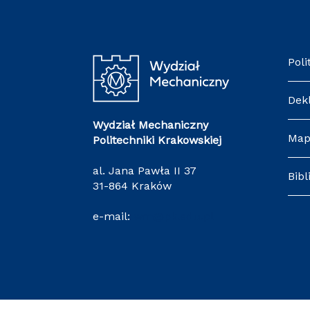
Poli
Dek
Wydział Mechaniczny
Map
Politechniki Krakowskiej
al. Jana Pawła II 37
Bibl
31-864 Kraków
e-mail:
wm@pk.edu.pl