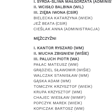
I. SYRDA-ŚLIWA MAŁGORZATA (ADMINI
II. WCISŁO BALBINA (WIL)
III. ZIĘBA IWONA (CSiR)
BIELECKA KATARZYNA (WIEiK)
JEŻ BEATA (CSiR)
CIEŚLAK ANNA (ADMINISTRACJA)
MĘŻCZYŹNI
I. KANTOR RYSZARD (WM)
II. MUCHA ZBIGNIEW (WIŚiE)
III. PALUCH PIOTR (WA)
PAŁAC MATEUSZ (WM)
GRĄDZIEL SŁAWOMIR (WIŚiE)
WALCZAK STANISŁAW (WM)
GĄSKA ADAM (WM)
TOMCZYK KRZYSZTOF (WIEiK)
KRUPA KRZYSZTOF (WM)
CHAJEC WIESŁAW (WIMiF)
POPCZYK MAREK (WIEiK)
KOPICZAK BARTOSZ (WM)