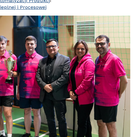
Automatyzacji Produkcj
i
Cieplnej i Procesowej