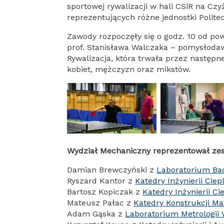
sportowej rywalizacji w hali CSiR na C
reprezentujących różne jednostki Politec
Zawody rozpoczęły się o godz. 10 od po
prof. Stanisława Walczaka – pomysłodawc
Rywalizacja, która trwała przez następne
kobiet, mężczyzn oraz mikstów.
Wydział Mechaniczny reprezentował zes
Damian Brewczyński z
Laboratorium Ba
Ryszard Kantor z
Katedry Inżynierii Ciep
Bartosz Kopiczak z
Katedry Inżynierii Ci
Mateusz Pałac z
Katedry Konstrukcji M
Adam Gąska z
Laboratorium Metrologii