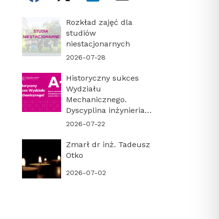
Rozkład zajęć dla
studiów
niestacjonarnych
2026-07-28
Historyczny sukces
Wydziału
Mechanicznego.
Dyscyplina inżynieria
mechaniczna z
2026-07-22
najwyższą kategorią
naukową A+!
Zmarł dr inż. Tadeusz
Otko
2026-07-02