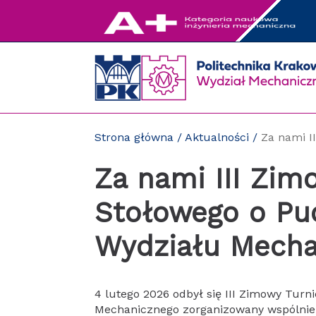
Przejdź
do
zawartości
strony
Strona główna
/
Aktualności
/
Za nami I
Za nami III Zim
Stołowego o Pu
Wydziału Mecha
4 lutego 2026 odbył się III Zimowy Turn
Mechanicznego zorganizowany wspólni