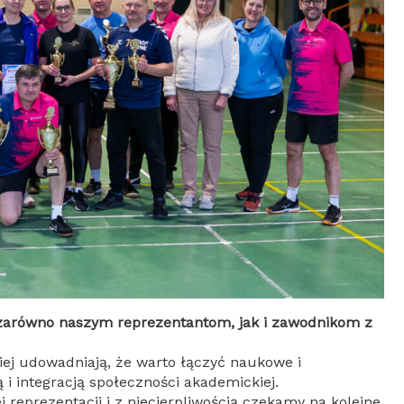
zarówno naszym reprezentantom, jak i zawodnikom z
kiej udowadniają, że warto łączyć naukowe i
ą i integracją społeczności akademickiej.
reprezentacji i z niecierpliwością czekamy na kolejne