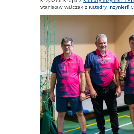
Krzysztof Krupa z
Katedry Inżynierii i 
Stanisław Walczak z
Katedry Inżynierii 