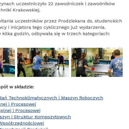
zyżynach uczestniczyło 22 zawodniczek i zawodników
hniki Krakowskiej.
witania uczestników przez Prodziekana ds. studenckich
y i inicjatora tego cyklicznego już wydarzenia.
 kilka godzin, odbywała się w trzech kategoriach:
pół w składzie:
dań Technoklimatycznych i Maszyn Roboczych
lnej i Procesowej
eplnej i Procesowej
aszyn i Struktur Kompozytowych
 Współrzędnościowej