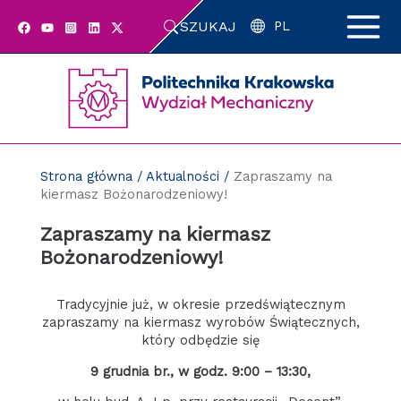
Przejdź
SZUKAJ
do
PL
zawartości
strony
Strona główna
/
Aktualności
/
Zapraszamy na
kiermasz Bożonarodzeniowy!
Zapraszamy na kiermasz
Bożonarodzeniowy!
Tradycyjnie już, w okresie przedświątecznym
zapraszamy na kiermasz wyrobów Świątecznych,
który odbędzie się
9 grudnia br., w godz. 9:00 – 13:30,