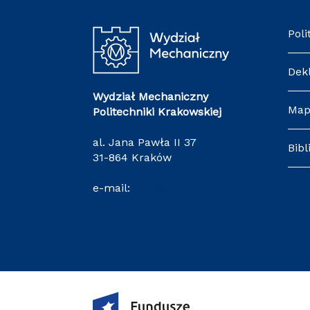
Poli
Dek
Wydział Mechaniczny
Map
Politechniki Krakowskiej
al. Jana Pawła II 37
Bibl
31-864 Kraków
e-mail:
wm@pk.edu.pl