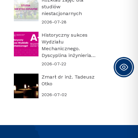
studiów
niestacjonarnych
2026-07-28
Historyczny sukces
Wydziału
Mechanicznego.
Dyscyplina inżynieria
mechaniczna z
2026-07-22
najwyższą kategorią
naukową A+!
Zmarł dr inż. Tadeusz
Otko
2026-07-02