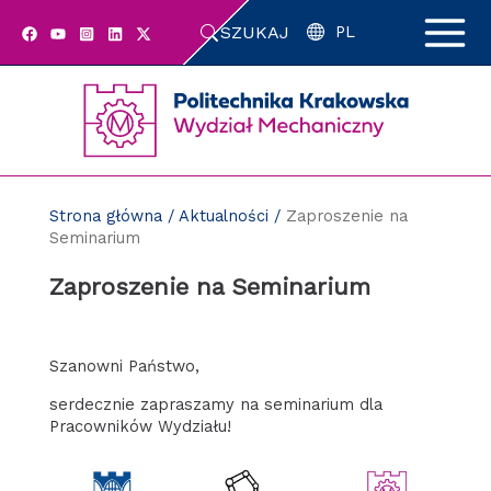
Przejdź
SZUKAJ
do
PL
zawartości
strony
Strona główna
/
Aktualności
/
Zaproszenie na
Seminarium
Zaproszenie na Seminarium
Szanowni Państwo,
serdecznie zapraszamy na seminarium dla
Pracowników Wydziału!