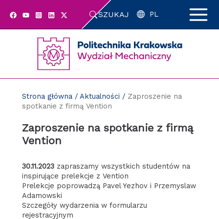
Przejdź
SZUKAJ
do
PL
zawartości
strony
Strona główna
/
Aktualności
/
Zaproszenie na
spotkanie z firmą Vention
Zaproszenie na spotkanie z firmą
Vention
30.11.2023
zapraszamy wszystkich studentów na
inspirujące prelekcje z Vention
Prelekcje poprowadzą Pavel Yezhov i Przemyslaw
Adamowski
Szczegóły wydarzenia w formularzu
rejestracyjnym