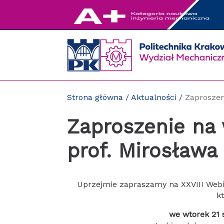
Przejdź
do
zawartości
strony
Strona główna
/
Aktualności
/
Zaproszen
Zaproszenie na 
prof. Mirosława
Uprzejmie zapraszamy na XXVIII Webi
k
we wtorek 21 s