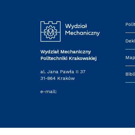
Poli
Dek
Wydział Mechaniczny
Map
Politechniki Krakowskiej
al. Jana Pawła II 37
Bibl
31-864 Kraków
e-mail:
wm@pk.edu.pl