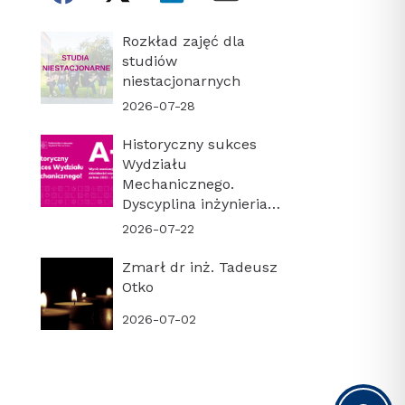
Rozkład zajęć dla
studiów
niestacjonarnych
2026-07-28
Historyczny sukces
Wydziału
Mechanicznego.
Dyscyplina inżynieria
mechaniczna z
2026-07-22
najwyższą kategorią
naukową A+!
Zmarł dr inż. Tadeusz
Otko
2026-07-02