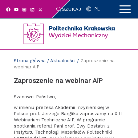
Przejdź
SZUKAJ
do
PL
zawartości
strony
Strona główna
/
Aktualności
/
Zaproszenie na
webinar AiP
Zaproszenie na webinar AiP
Szanowni Państwo,
w imieniu prezesa Akademii Inżynierskiej w
Polsce prof. Jerzego Barglika zapraszamy na XIII
Webinarium Techniczne AIP. W programie
spotkania referat Pani prof. Ewy Dostatni z
Instytutu Technologii Materiałów Politechniki