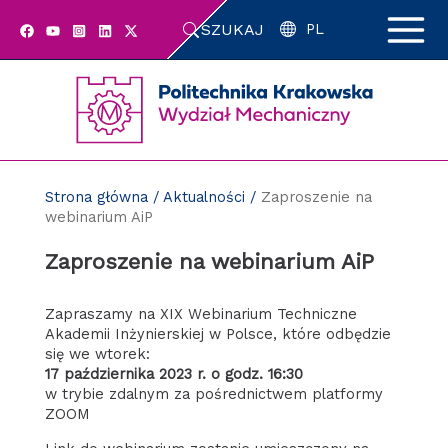
Przejdź
SZUKAJ
do
PL
zawartości
strony
Strona główna
/
Aktualności
/
Zaproszenie na
webinarium AiP
Zaproszenie na webinarium AiP
Zapraszamy na XIX Webinarium Techniczne
Akademii Inżynierskiej w Polsce, które odbędzie
się we wtorek:
17 października 2023 r. o godz. 16:30
w trybie zdalnym za pośrednictwem platformy
ZOOM