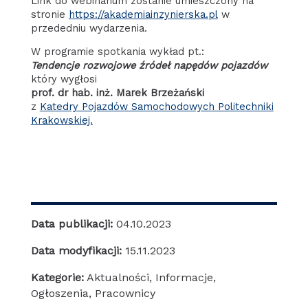
Link do webinarium zostanie umieszczony na
stronie
https://akademiainzynierska.pl
w
przededniu wydarzenia.
W programie spotkania wykład pt.:
Tendencje rozwojowe źródeł napędów pojazdów
który wygłosi
prof. dr hab. inż. Marek Brzeżański
z
Katedry Pojazdów Samochodowych Politechniki
Krakowskiej.
Data publikacji:
04.10.2023
Data modyfikacji:
15.11.2023
Kategorie:
Aktualności
,
Informacje
,
Ogłoszenia
,
Pracownicy