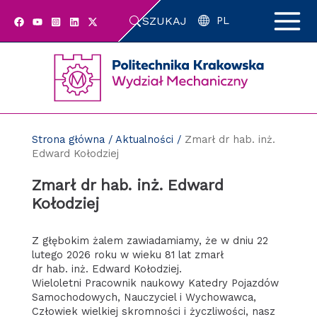
Przejdź
SZUKAJ
do
PL
zawartości
strony
Strona główna
/
Aktualności
/
Zmarł dr hab. inż.
Edward Kołodziej
Zmarł dr hab. inż. Edward
Kołodziej
Z głębokim żalem zawiadamiamy, że w dniu 22
lutego 2026 roku w wieku 81 lat zmarł
dr hab. inż. Edward Kołodziej.
Wieloletni Pracownik naukowy Katedry Pojazdów
Samochodowych, Nauczyciel i Wychowawca,
Człowiek wielkiej skromności i życzliwości, nasz