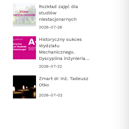
Rozkład zajęć dla
studiów
niestacjonarnych
2026-07-28
Historyczny sukces
Wydziału
Mechanicznego.
Dyscyplina inżynieria
mechaniczna z
2026-07-22
najwyższą kategorią
naukową A+!
Zmarł dr inż. Tadeusz
Otko
2026-07-02