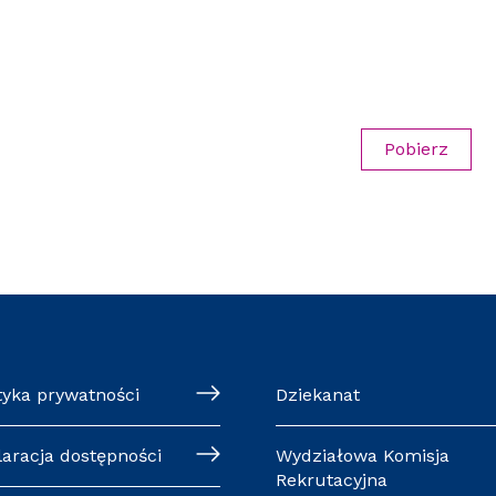
Pobierz
tyka prywatności
Dziekanat
laracja dostępności
Wydziałowa Komisja
Rekrutacyjna