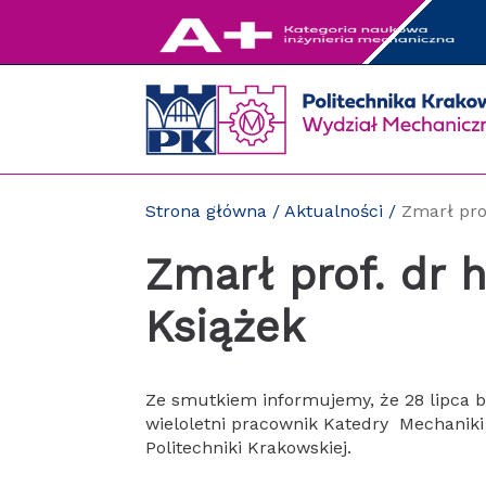
Przejdź
do
zawartości
strony
Strona główna
/
Aktualności
/
Zmarł pro
Zmarł prof. dr h
Książek
Ze smutkiem informujemy, że 28 lipca br
wieloletni pracownik Katedry Mechanik
Politechniki Krakowskiej.