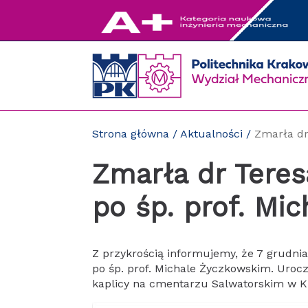
Przejdź
do
zawartości
strony
Strona główna
/
Aktualności
/
Zmarła dr
Zmarła dr Tere
po śp. prof. Mi
Z przykrością informujemy, że 7 grudn
po śp. prof. Michale Życzkowskim. Uroc
kaplicy na cmentarzu Salwatorskim w Kra