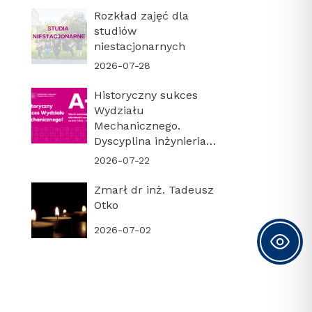
Rozkład zajęć dla
studiów
niestacjonarnych
2026-07-28
Historyczny sukces
Wydziału
Mechanicznego.
Dyscyplina inżynieria
mechaniczna z
2026-07-22
najwyższą kategorią
naukową A+!
Zmarł dr inż. Tadeusz
Otko
2026-07-02