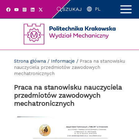
Przejdź
SZUKAJ
do
PL
zawartości
strony
Strona główna
/
Informacje
/
Praca na stanowisku
nauczyciela przedmiotów zawodowych
mechatronicznych
Praca na stanowisku nauczyciela
przedmiotów zawodowych
mechatronicznych