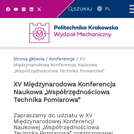
Przejdź
SZUKAJ
do
PL
zawartości
strony
Strona główna
/
Konferencje
/
XV
Międzynarodowa Konferencja Naukowa
„Współrzędnościowa Technika Pomiarowa”
XV Międzynarodowa Konferencja
Naukowa „Współrzędnościowa
Technika Pomiarowa”
Zapraszamy do udziału w XV
Międzynarodowej Konferencji
Naukowej „Współrzędnościowa
Technika Pomiarowa” organizowanej