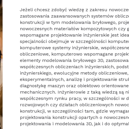
Jeżeli chcesz zdobyć wiedzę z zakresu nowocze
zastosowania zaawansowanych systemów oblic
konstrukcji w tym modelowania bryłowego, proj
nowoczesnych materiałów kompozytowych czy g
wspomagane projektowanie inżynierskie jest id
specjalności obejmuje w szczególności komputer
komputerowe systemy inżynierskie, współczesne
obliczeniowe, komputerowo wspomagane projekt
elementy modelowania bryłowego 3D, zastosow
współczesnych obliczeniach inżynierskich, pod
inżynierskiego, ewolucyjne metody obliczenio
eksperymentalnych, analizę i projektowanie st
diagnostykę maszyn oraz obiektowo orientowan
mechanicznych. Inżynierowie z taką wiedzą są ni
współczesnym rynku pracy, w szczególności w d
rozwojowych czy działach obliczeniowych nowoc
konstrukcji, w szczególności tam, gdzie wymag
projektowania konstrukcji opartych o nowoczes
projektowania i modelowania 3D, jak i do optymali