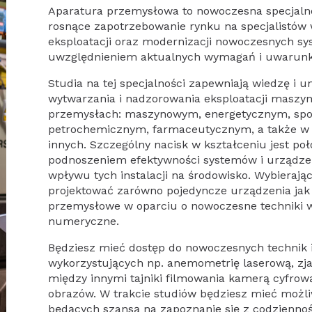
Aparatura przemysłowa to nowoczesna specjaln
rosnące zapotrzebowanie rynku na specjalistów 
eksploatacji oraz modernizacji nowoczesnych s
uwzględnieniem aktualnych wymagań i uwarun
Studia na tej specjalności zapewniają wiedzę i 
wytwarzania i nadzorowania eksploatacji maszy
przemysłach: maszynowym, energetycznym, sp
petrochemicznym, farmaceutycznym, a także w 
innych. Szczególny nacisk w kształceniu jest p
podnoszeniem efektywności systemów i urządze
wpływu tych instalacji na środowisko. Wybierają
projektować zarówno pojedyncze urządzenia jak 
przemysłowe w oparciu o nowoczesne techniki
numeryczne.
Będziesz mieć dostęp do nowoczesnych technik
wykorzystujących np. anemometrię laserową, zja
między innymi tajniki filmowania kamerą cyfro
obrazów. W trakcie studiów będziesz mieć możl
będących szansą na zapoznanie się z codziennoś