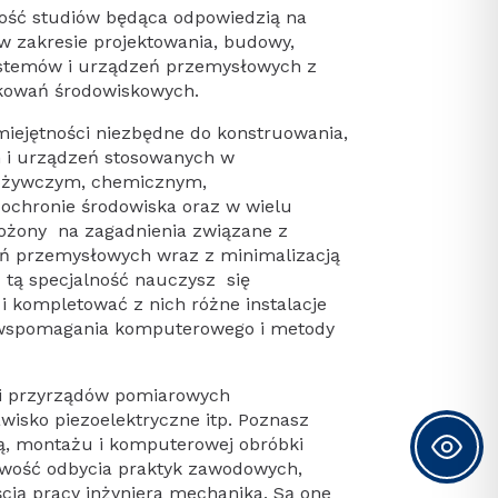
ość studiów będąca odpowiedzią na
w zakresie projektowania, budowy,
ystemów i urządzeń przemysłowych z
kowań środowiskowych.
umiejętności niezbędne do konstruowania,
n i urządzeń stosowanych w
ożywczym, chemicznym,
ochronie środowiska oraz w wielu
ołożony na zagadnienia związane z
ń przemysłowych wraz z minimalizacją
c tą specjalność nauczysz się
i kompletować z nich różne instalacje
 wspomagania komputerowego i metody
 i przyrządów pomiarowych
wisko piezoelektryczne itp. Poznasz
wą, montażu i komputerowej obróbki
iwość odbycia praktyk zawodowych,
cią pracy inżyniera mechanika. Są one