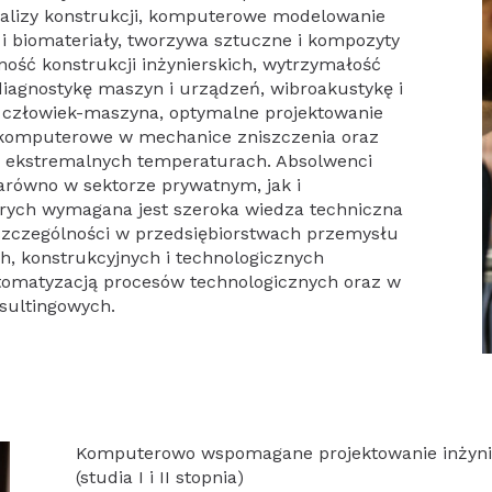
nalizy konstrukcji, komputerowe modelowanie
 i biomateriały, tworzywa sztuczne i kompozyty
ność konstrukcji inżynierskich, wytrzymałość
diagnostykę maszyn i urządzeń, wibroakustykę i
 człowiek-maszyna, optymalne projektowanie
e komputerowe w mechanice zniszczenia oraz
w ekstremalnych temperaturach. Absolwenci
zarówno w sektorze prywatnym, jak i
rych wymagana jest szeroka wiedza techniczna
 szczególności w przedsiębiorstwach przemysłu
, konstrukcyjnych i technologicznych
utomatyzacją procesów technologicznych oraz w
sultingowych.
Komputerowo wspomagane projektowanie inżyni
(studia I i II stopnia)