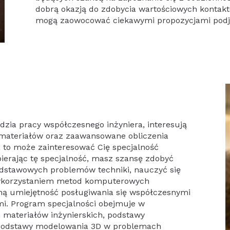
dobrą okazją do zdobycia wartościowych kontak
mogą zaowocować ciekawymi propozycjami podję
zia pracy współczesnego inżyniera, interesują
materiałów oraz zaawansowane obliczenia
to może zainteresować Cię specjalność
bierając tę specjalność, masz szansę zdobyć
dstawowych problemów techniki, nauczyć się
 wykorzystaniem metod komputerowych
zną umiejętność posługiwania się współczesnymi
. Program specjalności obejmuje w
materiałów inżynierskich, podstawy
podstawy modelowania 3D w problemach