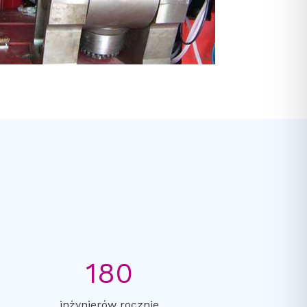
180
inżynierów rocznie