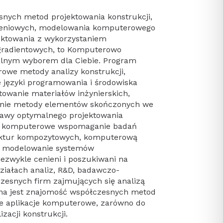
snych metod projektowania konstrukcji,
zeniowych, modelowania komputerowego
ektowania z wykorzystaniem
radientowych, to Komputerowo
ealnym wyborem dla Ciebie. Program
owe metody analizy konstrukcji,
 języki programowania i środowiska
owanie materiałów inżynierskich,
anie metody elementów skończonych we
stawy optymalnego projektowania
we, komputerowe wspomaganie badań
ruktur kompozytowych, komputerową
e modelowanie systemów
ezwykle cenieni i poszukiwani na
ziałach analiz, R&D, badawczo-
zesnych firm zajmujących się analizą
ana jest znajomość współczesnych metod
ne aplikacje komputerowe, zarówno do
zacji konstrukcji.