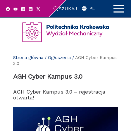
Przejdź
SZUKAJ
do
PL
zawartości
strony
Strona główna
/
Ogłoszenia
/
AGH Cyber Kampus
3.0
AGH Cyber Kampus 3.0
AGH Cyber Kampus 3.0 – rejestracja
otwarta!