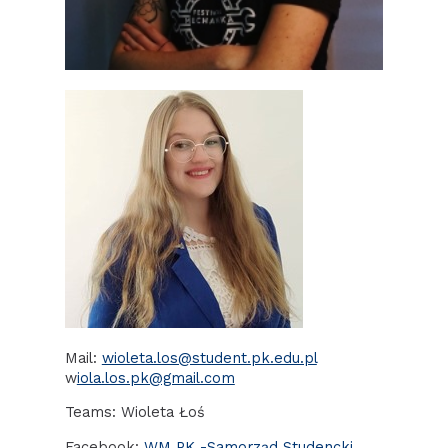
Mail:
wioleta.los@student.pk.edu.pl
w
iola.los.pk@gmail.com
Teams: Wioleta Łoś
Facebook:
WM PK -Samorząd Studencki