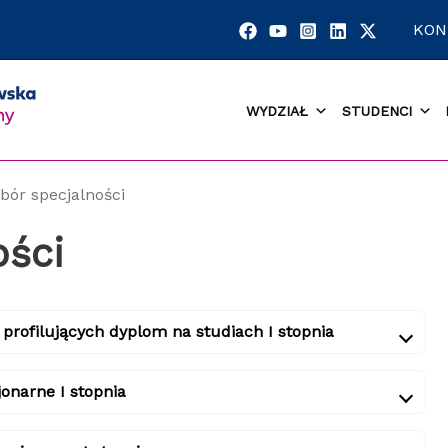
KON
WYDZIAŁ
STUDENCI
bór specjalności
ości
 profilujących dyplom na studiach I stopnia
onarne I stopnia