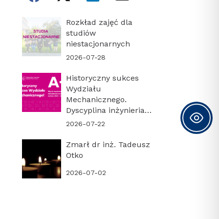
Rozkład zajęć dla
studiów
niestacjonarnych
2026-07-28
Historyczny sukces
Wydziału
Mechanicznego.
Dyscyplina inżynieria
mechaniczna z
2026-07-22
najwyższą kategorią
naukową A+!
Zmarł dr inż. Tadeusz
Otko
2026-07-02