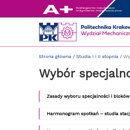
Przejdź
do
zawartości
strony
Strona główna
/
Studia I i II stopnia
/
Wy
Wybór specjaln
Zasady wyboru specjalności i bloków
Harmonogram spotkań – studia stacj