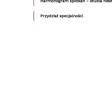
Harmonogram spotkań – studia niest
Przydział specjalności