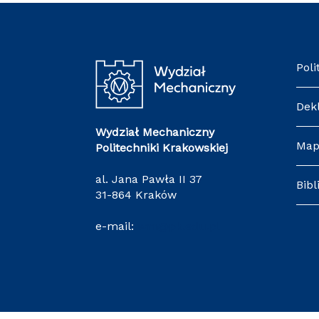
Poli
Dek
Wydział Mechaniczny
Map
Politechniki Krakowskiej
al. Jana Pawła II 37
Bibl
31-864 Kraków
e-mail:
wm@pk.edu.pl