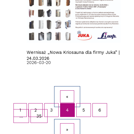
Wernisaż „Nowa Kriosauna dla firmy Juka” |
24.03.2026
2026-03-20
«
1
2
3
4
5
6
…
35
»