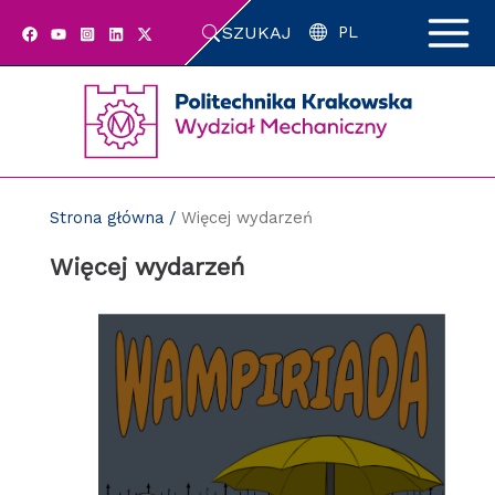
Przejdź
SZUKAJ
do
PL
zawartości
strony
Strona główna
/
Więcej wydarzeń
Więcej wydarzeń